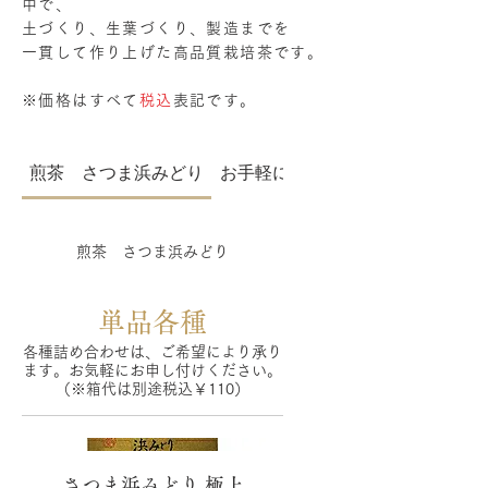
中で、
土づくり、生葉づくり、製造までを
一貫して作り上げた高品質栽培茶です。
※価格はすべて
税込
表記です。
煎茶 さつま浜みどり
お手軽に
国産紅茶
煎茶 さつま浜みどり
単品各種
各種詰め合わせは、ご希望により承り
ます。お気軽にお申し付けください。
（※箱代は別途税込￥110）
さつま浜みどり 極上