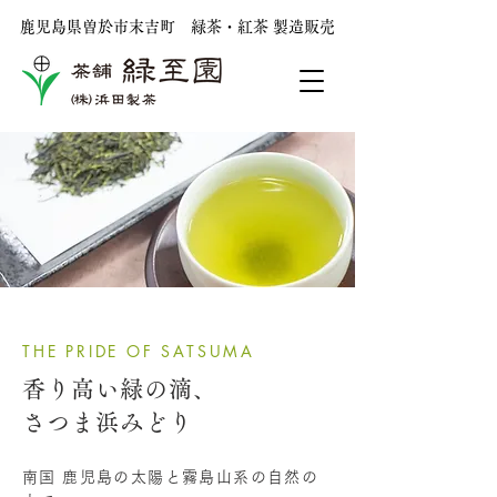
鹿児島県曽於市末吉町 ​緑茶・紅茶 製造販売
THE PRIDE OF SATSUMA
香り高い緑の滴、
​さつま浜みどり
南国 鹿児島の太陽と霧島山系の自然の