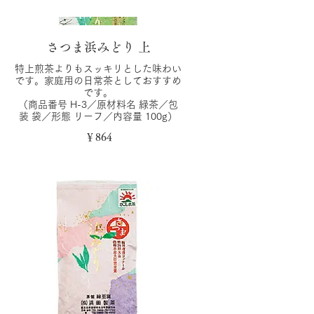
さつま浜みどり 上
特上煎茶よりもスッキリとした味わい
です。家庭用の日常茶としておすすめ
です。
（商品番号 H-3／原材料名 緑茶／包
装 袋／形態 リーフ／内容量 100g）
￥864