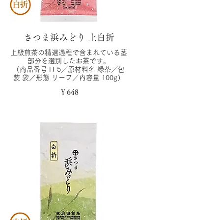
さつま浜みどり 上白折
上級煎茶の精選過程で含まれている茎
部分を選別したお茶です。
（商品番号 H-5／原材料名 緑茶／包
装 袋／形態 リーフ／内容量 100g）
￥648