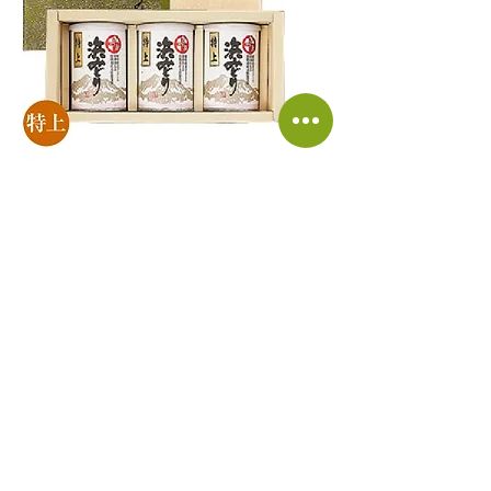
さつま浜みどり 特上 3缶セッ
ト
商品番号 K-2／原材料名 緑茶／包装
缶、箱／形態 リーフ／内容量 100g×3
缶
￥3,456