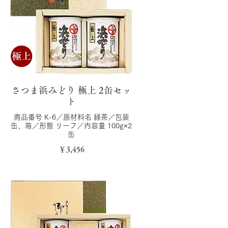
さつま浜みどり 極上 2缶セッ
ト
商品番号 K-6／原材料名 緑茶／包装
缶、箱／形態 リーフ／内容量 100g×2
缶
￥3,456