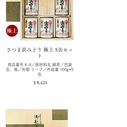
さつま浜みどり 極上 5缶セッ
ト
商品番号 K-4／原材料名 緑茶／包装
缶、箱／形態 リーフ／内容量 100g×5
缶
￥8,424