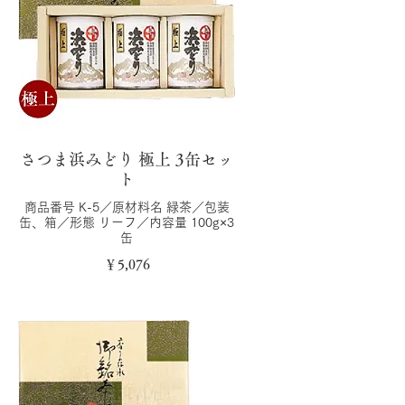
さつま浜みどり 極上 3缶セッ
ト
商品番号 K-5／原材料名 緑茶／包装
缶、箱／形態 リーフ／内容量 100g×3
缶
￥5,076