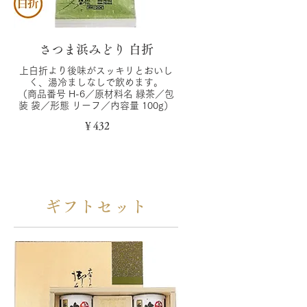
さつま浜みどり 白折
上白折より後味がスッキリとおいし
く、湯冷ましなしで飲めます。
（商品番号 H-6／原材料名 緑茶／包
装 袋／形態 リーフ／内容量 100g）
￥432
ギフトセット