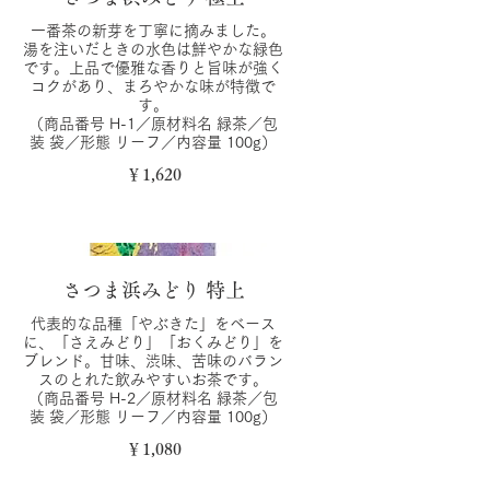
一番茶の新芽を丁寧に摘みました。
湯を注いだときの水色は鮮やかな緑色
です。上品で優雅な香りと旨味が強く
コクがあり、まろやかな味が特徴で
す。
（商品番号 H-1／原材料名 緑茶／包
装 袋／形態 リーフ／内容量 100g）
￥1,620
さつま浜みどり 特上
代表的な品種「やぶきた」をベース
に、「さえみどり」「おくみどり」を
ブレンド。甘味、渋味、苦味のバラン
スのとれた飲みやすいお茶です。
（商品番号 H-2／原材料名 緑茶／包
装 袋／形態 リーフ／内容量 100g）
￥1,080