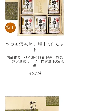
さつま浜みどり 特上 5缶セッ
ト
商品番号 K-1／原材料名 緑茶／包装
缶、箱／形態 リーフ／内容量 100g×5
缶
￥5,724