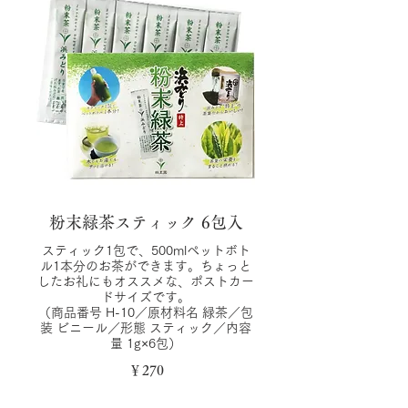
粉末緑茶スティック 6包入
スティック1包で、500mlペットボト
ル1本分のお茶ができます。ちょっと
したお礼にもオススメな、ポストカー
ドサイズです。
（商品番号 H-10／原材料名 緑茶／包
装 ビニール／形態 スティック／内容
量 1g×6包）
￥270