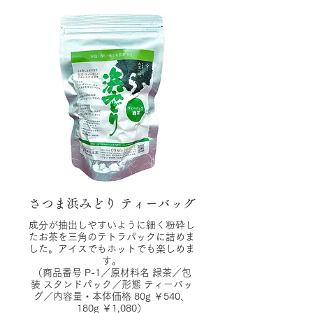
さつま浜みどり ティーバッグ
成分が抽出しやすいように細く粉砕し
たお茶を三角のテトラパックに詰めま
した。アイスでもホットでも楽しめま
す。
（商品番号 P-1／原材料名 緑茶／包
装 スタンドパック／形態 ティーバッ
グ／内容量・本体価格 80g ￥540、
180g ￥1,080）